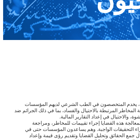
جيون
عبر الشبكة العالمية لمكتب BDO، يخدم المتخصصون في الطب الشرعي لديهم المؤسسات
المخاطر المرتبطة بالاحتيال والفساد، بما في ذلك الجرائم ضد
 والاحتيال في إعداد التقارير المالية.
تب BDO الشامل لمعالجة هذه القضايا إجراء تقييمات للمخاطر، ومراجعة
راء التحقيقات الواجبة. وهم يساعدون المؤسسات حتى في
جمع الحقائق وتحليل القضايا وتقديم رؤى قيمة وإعداد