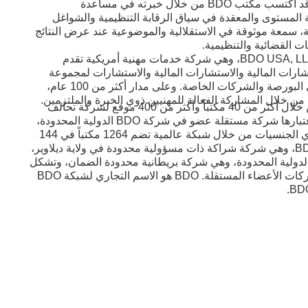
التقارير حول النتائج ذات الصلة. وقد اكتسب مكتب BDO من خلال خبرته في مساعدة
 المستوى والمعقدة في سياق الرقابة التنظيمية والشواغل
مة، سمعة موثوقة في الاستقلالية والموضوعية عند عرض النتائج
ات القضائية والتنظيمية.
BDO هو الاسم التجاري لشركة BDO USA, LLP، وهي شركة خدمات مهنية أمريكية تقدم
رات المالية والاستشارات المالية والاستشارات لمجموعة
واسعة من الشركات المتداولة في البورصة والشركات الخاصة. وعلى مدار أكثر من 100 عام،
وتقدم الشركة خدماتها للعملاء من خلال أكثر من 40 مكتباً وأكثر من 400 موقع لشركة تحالف
مستقلة في جميع أنحاء البلاد. وباعتبارها شركة مستقلة عضو في شركة BDO الدولية المحدودة،
تقدم BDO خدماتها للعملاء متعددي الجنسيات من خلال شبكة عالمية تضم 1264 مكتباً في 144
دولة. وتعتبر شركة BDO USA, LLP، وهي شركة شراكة ذات مسؤولية محدودة في ولاية ديلاوير،
عضو الأمريكي في شركة BDO الدولية المحدودة، وهي شركة بريطانية محدودة الضمان، وتشكل
جزءاً من شبكة BDO الدولية للشركات الأعضاء المستقلة. BDO هو الاسم التجاري لشبكة BDO