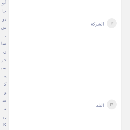
أبو
جا
دو
الشركة
س
،
سا
ن
خو
سي
ه
ك
و
س
البلد
تا
ري
كا