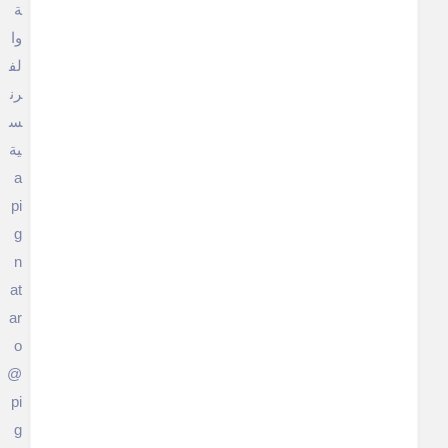
ة
وا
لف
رن
س
ية
a
pi
g
n
at
ar
o
@
pi
g