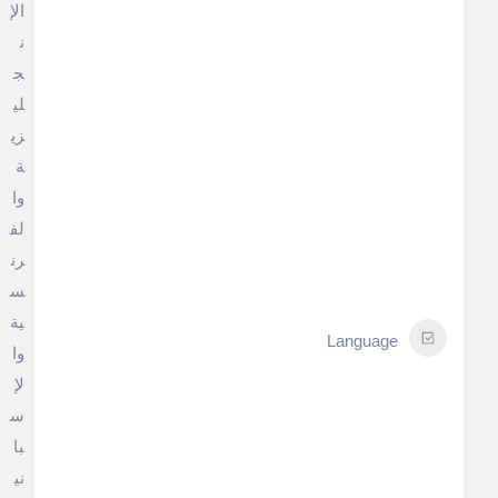
الإ
ن
ج
لي
زي
ة
وا
لف
رن
س
ية
Language
وا
لإ
س
با
ني