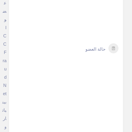
ع
ض
و
I
C
C
حالة العضو
F
ra
u
d
N
et
بين
يات
ار
و