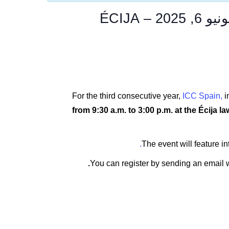
Arbitration and Asset Recovery – The Barcelona Edition – حزيران/يونيو 6, 2025 – ÉCIJA
For the third consecutive year,
ICC Spain,
i
يران/يونيو 6, from 9:30 a.m. to 3:00 p.m. at the Écija law firm\’s
The event will feature i
You can register by sending an email w