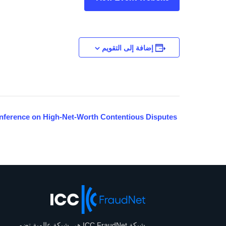
إضافة إلى التقويم
التنقل
nference on High-Net-Worth Contentious Disputes
بين
الأحداث
شبكة ICC FraudNet هي شبكة عالمية تضم