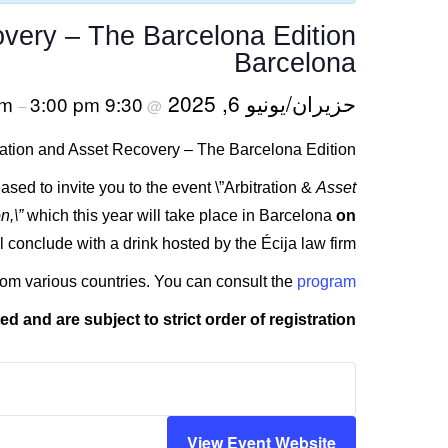
Barcelona
حزيران/يونيو 6, 2025
3:00 pm
9:30 am
–
@
Event on “Arbitration and Asset Recovery – The Barcelona Edition” – حزيران/يونيو 
ased to invite you to the event \”Arbitration &
Asset
n,\”
which this year will take place in Barcelona
l conclude with a drink hosted by the Écija law firm.
from various countries. You can consult the
program.
ted and are subject to strict order of registration.
View Event Website