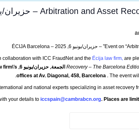
6, 2025 – ÉCIJA Barcelona
n collaboration with ICC FraudNet and the
Écija law firm,
are ple
Recovery – The Barcelona Editio
on الجمعة, حز
offices at Av. Diagonal, 458, Barcelona
. The event wil
nternational and national experts specializing in asset recovery 
ith your details to
iccspain@cambrabcn.org
. Places are limi