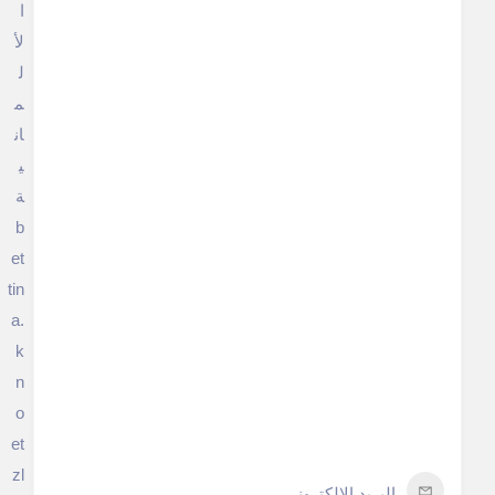
ا
لأ
ل
م
ان
ي
ة
b
et
tin
a.
k
n
o
et
zl
البريد الإلكتروني