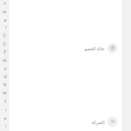
ع
ض
و
I
C
C
حالة العضو
F
ra
u
d
N
et
ك
ن
و
الشركة
ت