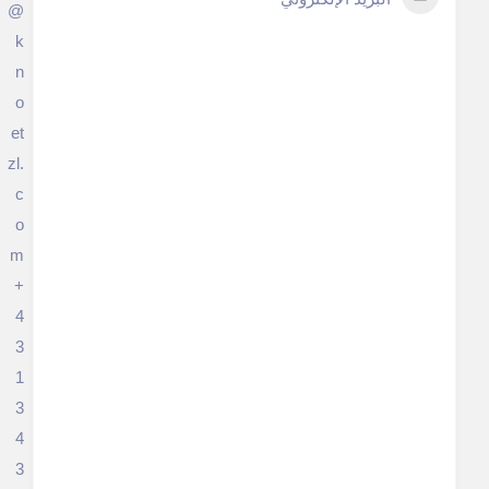
@
k
n
o
et
zl.
c
o
m
+
4
3
1
3
4
3