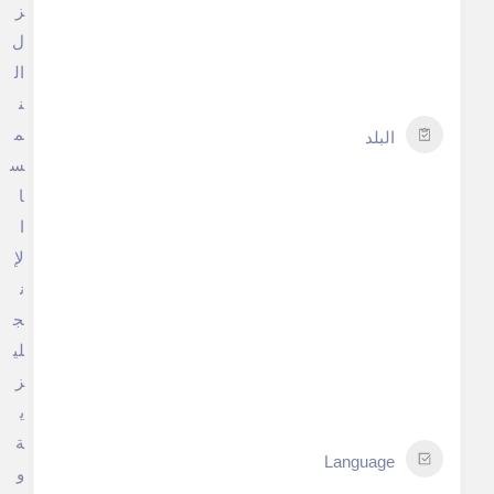
ز
ل
ال
ن
م
البلد
س
ا
ا
لإ
ن
ج
لي
ز
ي
ة
Language
و