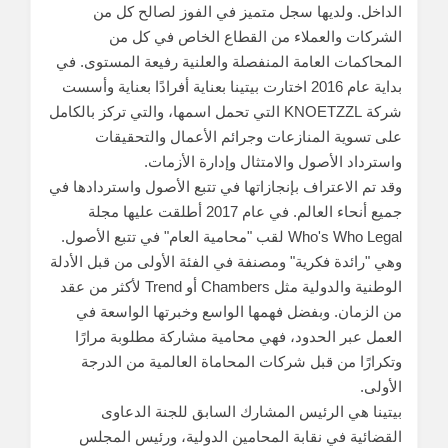
الداخل. ولديها سجل متميز في الفوز لصالح كل من
الشركات والعملاء من القطاع الخاص في كل من
المحاكمات العامة المنفصلة والعلنية رفيعة المستوى. في
بداية عام 2016 اختارت بيتينا بعناية أفرادًا بعناية وأسست
شركة KNOETZZL التي تحمل اسمها، والتي تركز بالكامل
على تسوية المنازعات وجرائم الأعمال والتحقيقات
واسترداد الأصول والامتثال وإدارة الأزمات.
وقد تم الاعتراف بإنجازاتها في تتبع الأصول واستردادها في
جميع أنحاء العالم. في عام 2017 أطلقت عليها مجلة
Who's Who Legal لقب "محامية العام" في تتبع الأصول.
وهي "رائدة فكرية" ومصنفة في الفئة الأولى من قبل الأدلة
الوطنية والدولية مثل Chambers أو Trend لأكثر من عقد
من الزمان. وبفضل فهمها الواسع وخبرتها الواسعة في
العمل عبر الحدود، فهي محامية مشاركة مطلوبة مرارًا
وتكرارًا من قبل شركات المحاماة العالمية من الدرجة
الأولى.
بيتينا هي الرئيس المشارك السابق للجنة الدعاوى
القضائية في نقابة المحامين الدولية، ورئيس المجلس