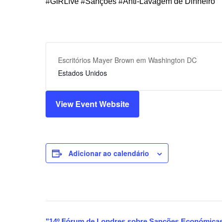
#GIRLive #Sanções #Anti-Lavagem de Dinheiro
Escritórios Mayer Brown em Washington DC
Estados Unidos
View Event Website
Adicionar ao calendário
"
14º
Fórum de Londres sobre Sanções Económicas