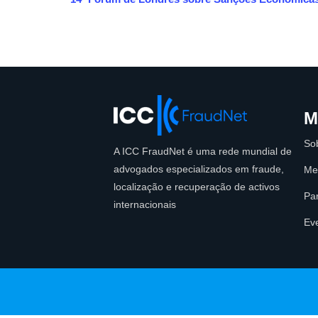
Navegação
de
eventos
M
So
A ICC FraudNet é uma rede mundial de
advogados especializados em fraude,
Me
localização e recuperação de activos
Par
internacionais
Ev