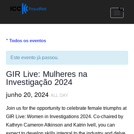
Toggle
navigat
" Todos os eventos
Este evento já passou.
GIR Live: Mulheres na
Investigação 2024
junho 20, 2024
ALL DAY
Join us for the opportunity to celebrate female triumphs at
GIR Live: Women in Investigations 2024. Co-chaired by
Kathryn Cameron Atkinson and Katrin Ivell, you can
expect to develop skills integral to the industry and delve