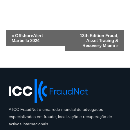
Navegação
«
OffshoreAlert
13th Edition Fraud,
de
Marbella 2024
Asset Tracing &
Recovery Miami
»
eventos
A ICC FraudNet é uma rede mundial de advogados
especializados em fraude, localização e recuperação de
activos internacionais