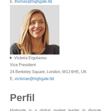
E.
thomas@highgate.ltd
Victoria Ergolavou
Vice President
24 Berkeley Square, London, W1J 6HE, UK
E.
victoriae@highgate.ltd
Perfil
Highgate is a global market leader in dispute