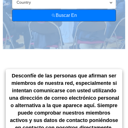
Buscar un
miembro
Country
Buscar En
Desconfíe de las personas que afirman ser
miembros de nuestra red, especialmente si
intentan comunicarse con usted utilizando
una dirección de correo electrónico personal
o alternativa a la que aparece aquí. Siempre
puede comprobar nuestros miembros
activos y sus datos de contacto poniéndose
en contacto con nosotros directamente.