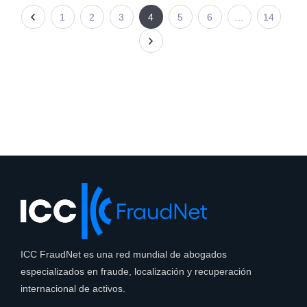
1
2
3
4
5
6
…
14
ICC FraudNet es una red mundial de abogados
especializados en fraude, localización y recuperación
internacional de activos.