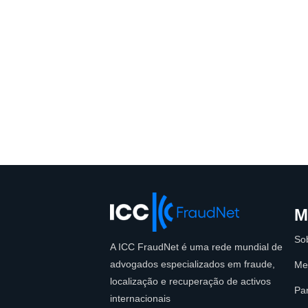
M
So
A ICC FraudNet é uma rede mundial de
advogados especializados em fraude,
Me
localização e recuperação de activos
Par
internacionais