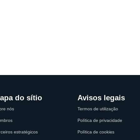
apa do sítio
Avisos legais
bre nós
Termos de utilização
mbros
Política de privacidade
ceiros estratégicos
Política de cookies