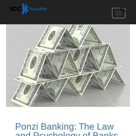
Toggle
navigat
Ponzi Banking: The Law
and Psychology of Banks